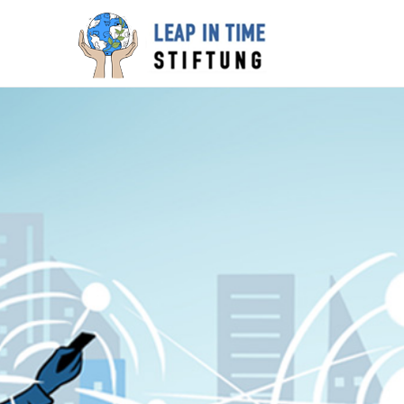
Zum
Inhalt
springen
LEAP IN TIME
Stiftung für Verantwortungsvolle
Digitalisierung
STIFTUNG