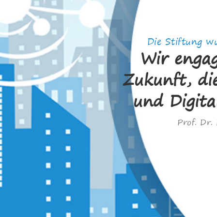
Die Stiftung 
Wir engag
Zukunft, d
und Digita
Prof. Dr